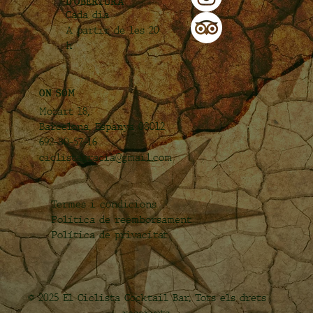
D'OBERTURA
Cada dia
A partir de les 20
h
ON SOM
Mozart 18,
Barcelona, Espanya 08012
692-80-57-16
ciclistagracia@gmail.com
Termes i condicions
Política de reemborsament
Política de privacitat
© 2025 El Ciclista Cocktail Bar. Tots els drets